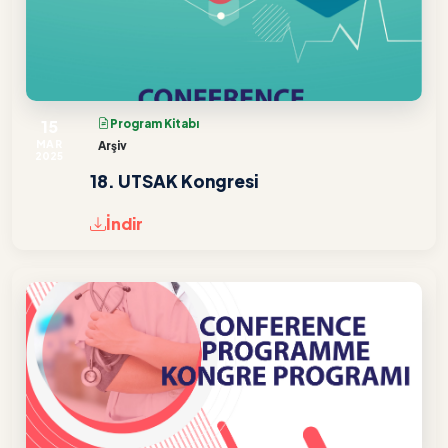
15
Program Kitabı
MAR
Arşiv
2025
18. UTSAK Kongresi
İndir