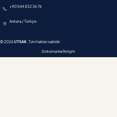
+90 544 832 36 76
Ankara / Türkiye
© 2026
UTSAK
. Tüm hakları saklıdır.
Dokümanlar
İletişim