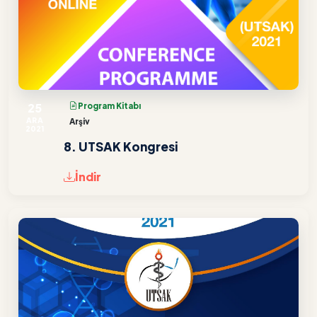
25
Program Kitabı
ARA
Arşiv
2021
8. UTSAK Kongresi
İndir