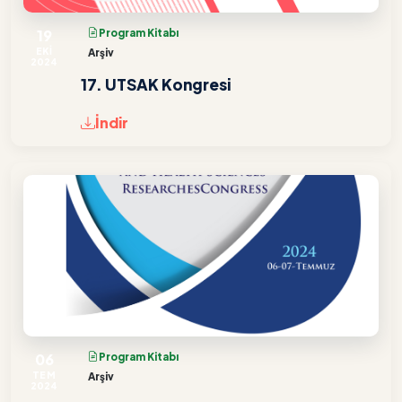
19
Program Kitabı
EKİ
Arşiv
2024
17. UTSAK Kongresi
İndir
06
Program Kitabı
TEM
Arşiv
2024