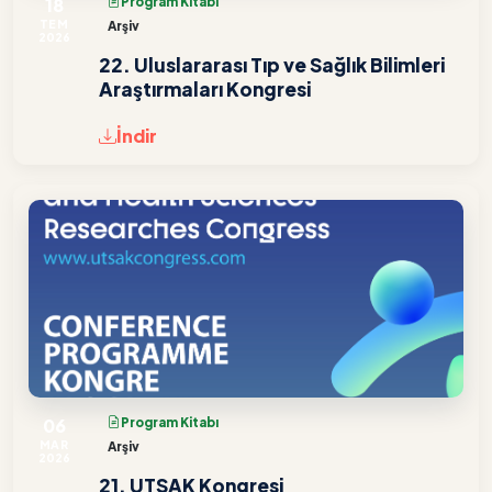
18
Program Kitabı
TEM
Arşiv
2026
22. Uluslararası Tıp ve Sağlık Bilimleri
Araştırmaları Kongresi
İndir
06
Program Kitabı
MAR
Arşiv
2026
21. UTSAK Kongresi