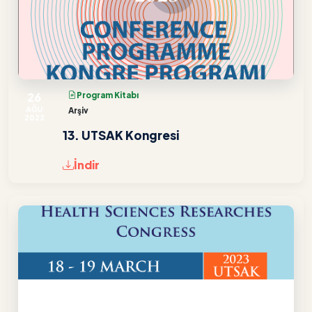
26
Program Kitabı
AĞU
Arşiv
2023
13. UTSAK Kongresi
İndir