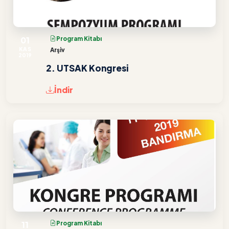
01
Program Kitabı
KAS
Arşiv
2019
2. UTSAK Kongresi
İndir
11
Program Kitabı