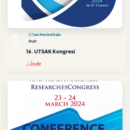
06
Tam Metin Kitabı
TEM
Arşiv
2024
16. UTSAK Kongresi
İndir