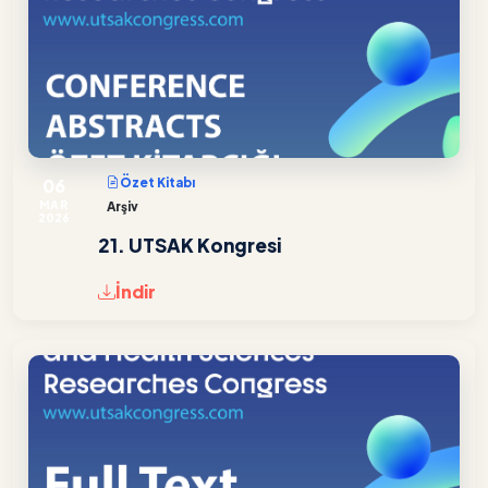
06
Özet Kitabı
MAR
Arşiv
2026
21. UTSAK Kongresi
İndir