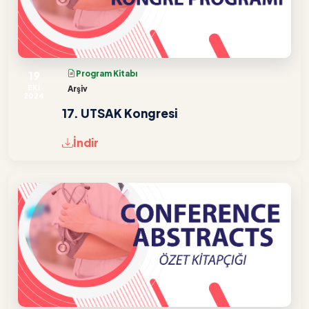
19
Program Kitabı
EKİ
Arşiv
2024
17. UTSAK Kongresi
İndir