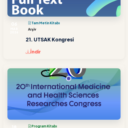
06
Tam Metin Kitabı
MAR
Arşiv
2026
21. UTSAK Kongresi
İndir
18
Program Kitabı