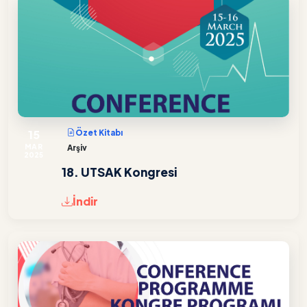
15
Özet Kitabı
MAR
Arşiv
2025
18. UTSAK Kongresi
İndir