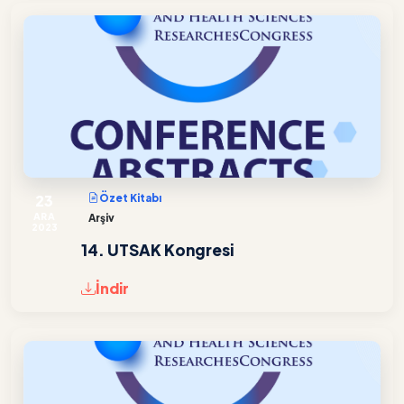
23
Özet Kitabı
ARA
Arşiv
2023
14. UTSAK Kongresi
İndir