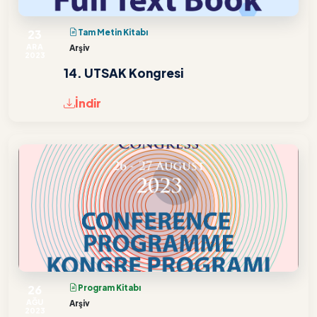
23
Tam Metin Kitabı
ARA
Arşiv
2023
14. UTSAK Kongresi
İndir
26
Program Kitabı
AĞU
Arşiv
2023