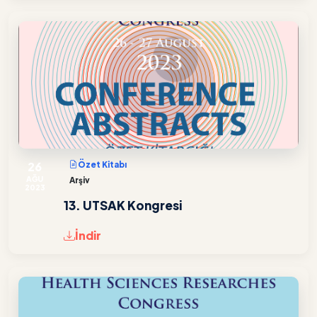
26
Özet Kitabı
AĞU
Arşiv
2023
13. UTSAK Kongresi
İndir