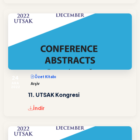
24
Özet Kitabı
ARA
Arşiv
2022
11. UTSAK Kongresi
İndir