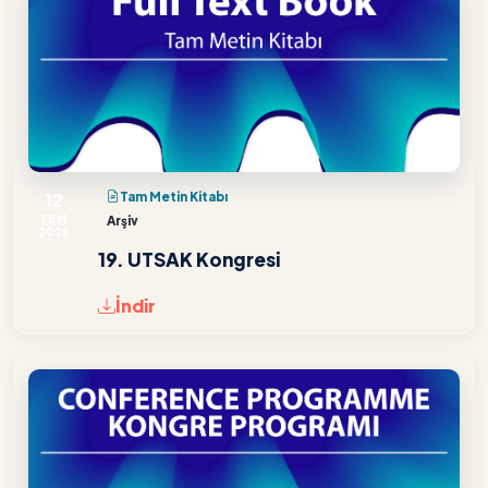
12
Tam Metin Kitabı
TEM
Arşiv
2025
19. UTSAK Kongresi
İndir