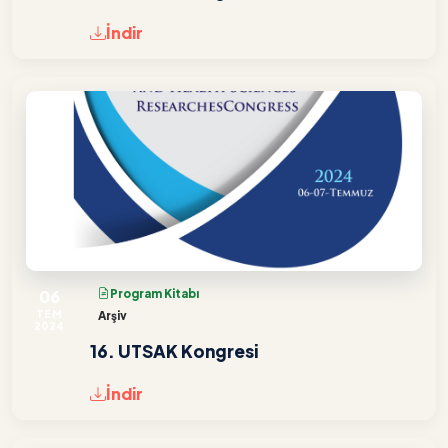
İndir
06
Program Kitabı
TEM
Arşiv
2024
16. UTSAK Kongresi
İndir