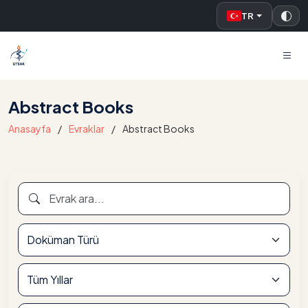
TR
UTSAK
Abstract Books
Anasayfa
Evraklar
Abstract Books