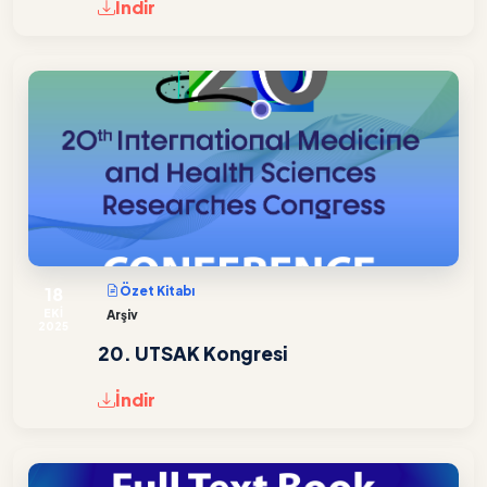
İndir
18
Özet Kitabı
EKİ
Arşiv
2025
20. UTSAK Kongresi
İndir