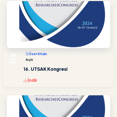
06
Özet Kitabı
TEM
Arşiv
2024
16. UTSAK Kongresi
İndir