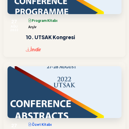
27
Program Kitabı
AĞU
Arşiv
2022
10. UTSAK Kongresi
İndir
27
Özet Kitabı