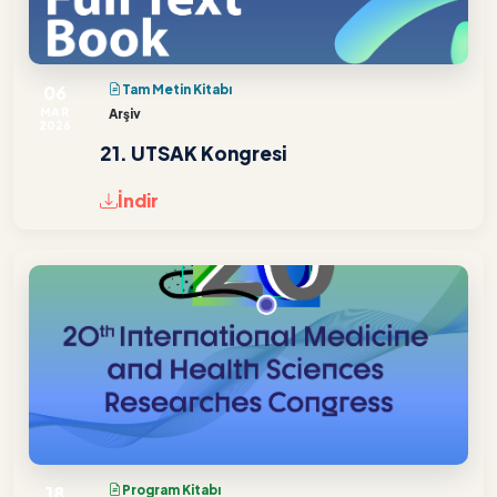
06
Tam Metin Kitabı
MAR
Arşiv
2026
21. UTSAK Kongresi
İndir
18
Program Kitabı