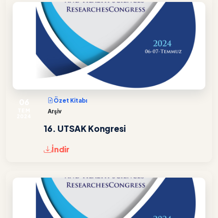
06
Özet Kitabı
TEM
Arşiv
2024
16. UTSAK Kongresi
İndir