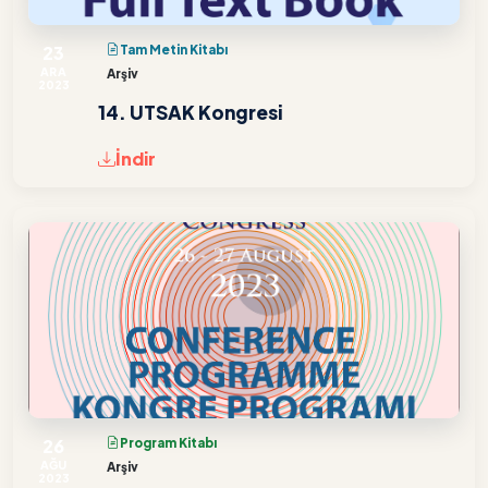
23
Tam Metin Kitabı
ARA
Arşiv
2023
14. UTSAK Kongresi
İndir
26
Program Kitabı
AĞU
Arşiv
2023