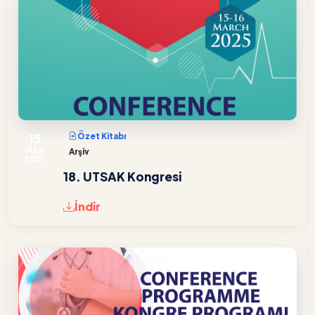
15
Özet Kitabı
MAR
Arşiv
2025
18. UTSAK Kongresi
İndir