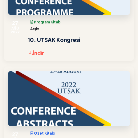
27
Program Kitabı
AĞU
Arşiv
2022
10. UTSAK Kongresi
İndir
27
Özet Kitabı