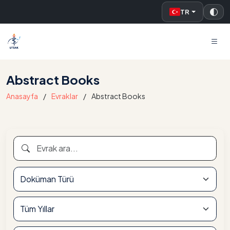
TR
UTSAK
Abstract Books
Anasayfa
Evraklar
Abstract Books