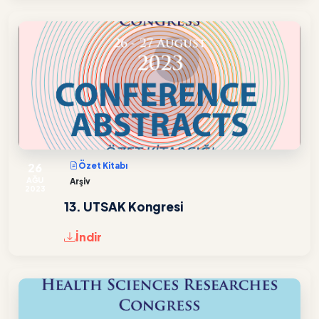
26
Özet Kitabı
AĞU
Arşiv
2023
13. UTSAK Kongresi
İndir