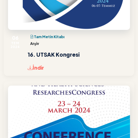
06
Tam Metin Kitabı
TEM
Arşiv
2024
16. UTSAK Kongresi
İndir