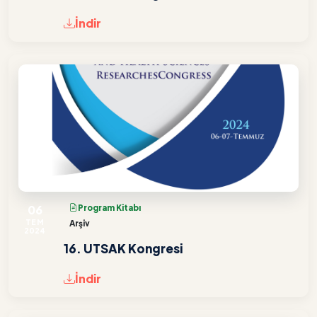
İndir
06
Program Kitabı
TEM
Arşiv
2024
16. UTSAK Kongresi
İndir