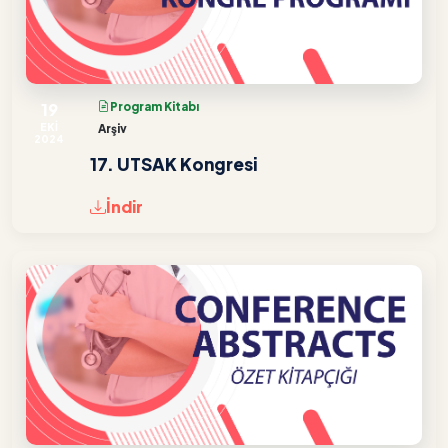
19
Program Kitabı
EKİ
Arşiv
2024
17. UTSAK Kongresi
İndir