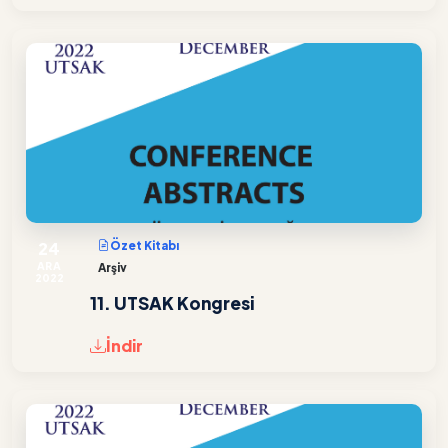
24
Özet Kitabı
ARA
Arşiv
2022
11. UTSAK Kongresi
İndir