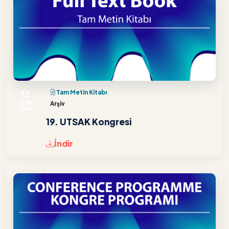
12
Tam Metin Kitabı
TEM
Arşiv
2025
19. UTSAK Kongresi
İndir