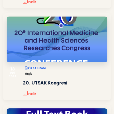
İndir
18
Özet Kitabı
EKİ
Arşiv
2025
20. UTSAK Kongresi
İndir