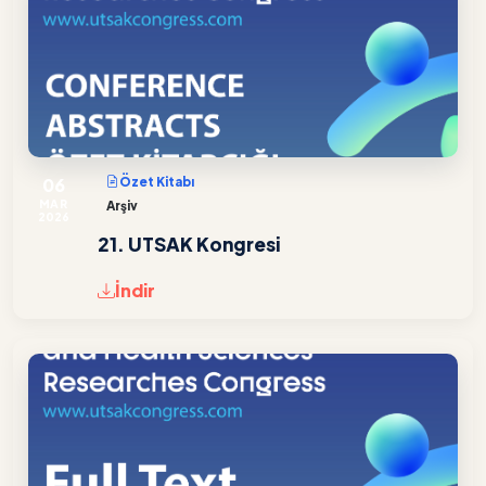
06
Özet Kitabı
MAR
Arşiv
2026
21. UTSAK Kongresi
İndir