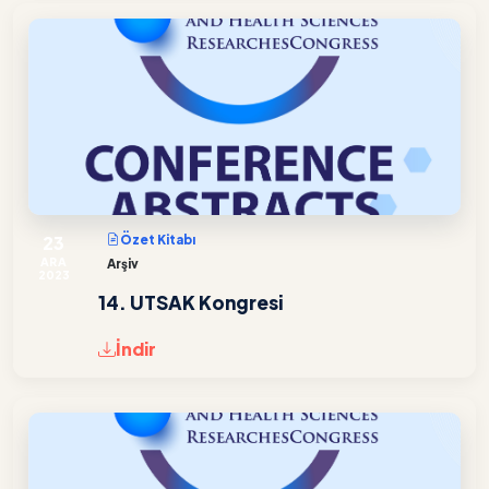
23
Özet Kitabı
ARA
Arşiv
2023
14. UTSAK Kongresi
İndir